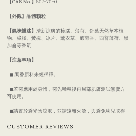
【CAS No.】
507-70-0
【外觀】晶體顆粒
【氣味描述】
清新涼爽的樟腦、薄荷、針葉天然草本植
物、樟腦、黃樟、冰片、薰衣草、馥奇香、西普薄荷、黑
加侖等香氣
【注意事項】
◼ 調香原料未經稀釋。
◼若需應用於身體，需先稀釋後再局部肌膚測試無虞方
可使用。
◼請置於避光陰涼處，並請遠離火源，與避免幼兒取得
CUSTOMER REVIEWS