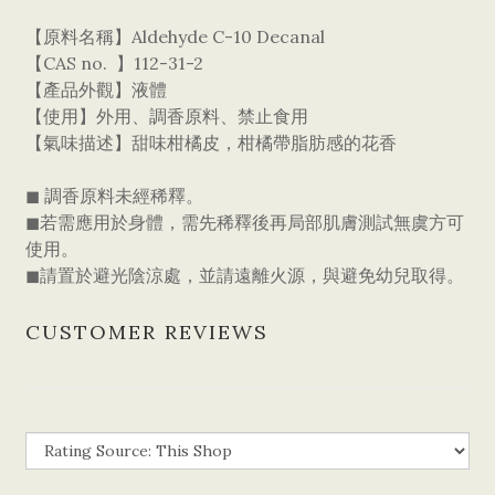
【原料名稱】Aldehyde C-10 Decanal
【CAS no. 】112-31-2
【產品外觀】液體
【使用】外用、調香原料、禁止食用
【氣味描述】甜味柑橘皮，柑橘帶脂肪感的花香
◼ 調香原料未經稀釋。
◼若需應用於身體，需先稀釋後再局部肌膚測試無虞方可
使用。
◼請置於避光陰涼處，並請遠離火源，與避免幼兒取得。
CUSTOMER REVIEWS