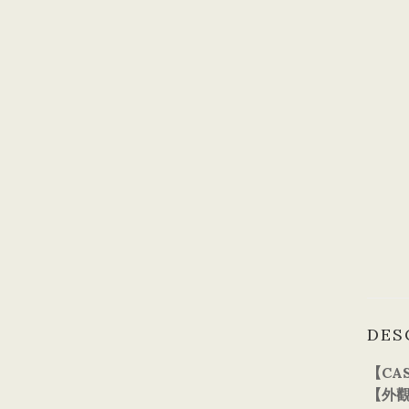
DES
【CAS
【外