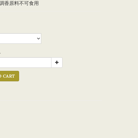
調香原料不可食用
y
O CART