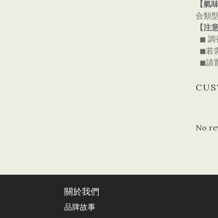
【氣
合類
【注
◼ 
◼若
◼請
CUS
No re
關於我們
品牌故事