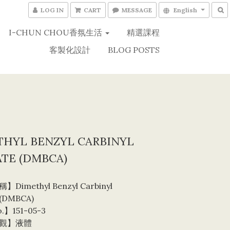
LOG IN
CART
MESSAGE
English
I-CHUN CHOU香氛生活
精選課程
客製化設計
BLOG POSTS
THYL BENZYL CARBINYL
TE (DMBCA)
imethyl Benzyl Carbinyl 
 (DMBCA)
.】151-05-3
觀】液體