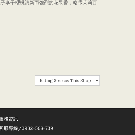
桃子李子櫻桃清新而強烈的花果香，略帶茉莉百
服務資訊
客服專線/0932-568-739