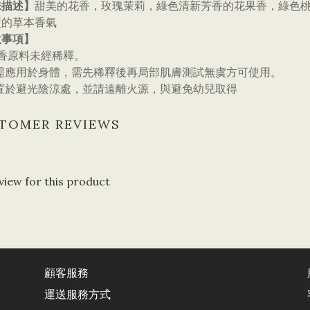
味描述】
甜美的花香，玫瑰茉莉，綠色清新芳香的花果香，綠色
型的草本香氣
意事項】
調香原料未經稀釋。
需應用於身體，需先稀釋後再局部肌膚測試無虞方可使用。
置於避光陰涼處，並請遠離火源，與避免幼兒取得
TOMER REVIEWS
view for this product
顧客服務
運送服務方式