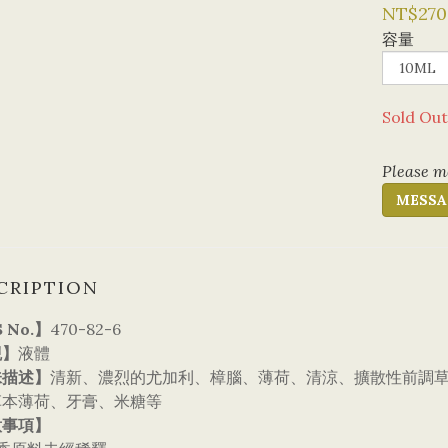
NT$270
容量
Sold Out
Please me
MESSA
CRIPTION
 No.】
470-82-6
觀】
液體
味描述】
清新、濃烈的尤加利、樟腦、薄荷、清涼、擴散性前調
草本薄荷、牙膏、米糖等
意事項】