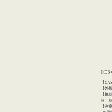
DES
【CAS
【外
【氣
侖、
【注