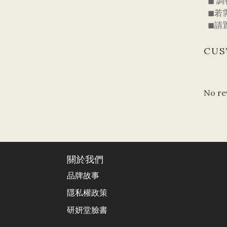
◼ 
◼若
◼請
CUS
No re
關於我們
品牌故事
隱私權政策
研妍堂臉書