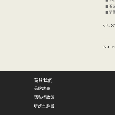
◼若
◼請
CUS
No re
關於我們
品牌故事
隱私權政策
研妍堂臉書