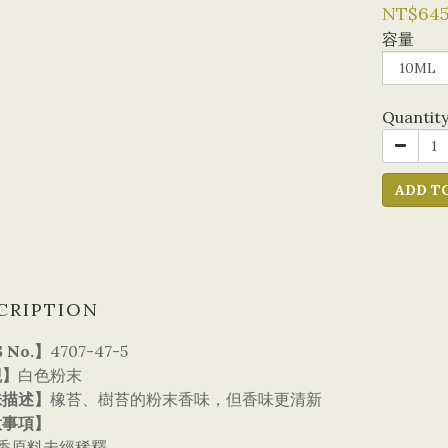
NT$64
容量
Quantit
ADD T
CRIPTION
 No.】
4707-47-5
觀】
白色粉末
味描述】
橡苔、樹苔的粉末香味，但香味更清新
意事項】
調香原料未經稀釋。