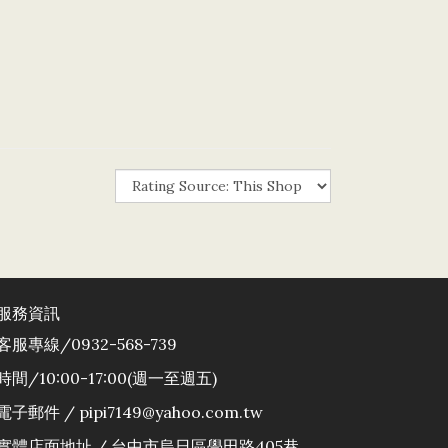
服務資訊
客服專線/0932-568-739
時間/10:00-17:00(週一至週五)
電子郵件 / pipi7149@yahoo.com.tw
實體店面地址 / 台中市烏日區學田路405巷