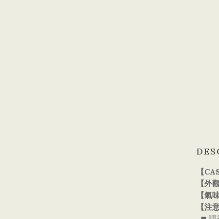
DES
【CAS
【外
【氣
【注
◼ 