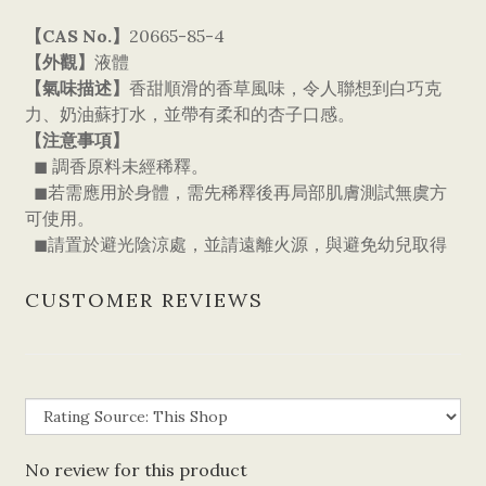
【CAS No.】
20665-85-4
【外觀】
液體
【氣味描述】
香甜順滑的香草風味，令人聯想到白巧克
力、奶油蘇打水，並帶有柔和的杏子口感。
【注意事項】
◼ 調香原料未經稀釋。
◼若需應用於身體，需先稀釋後再局部肌膚測試無虞方
可使用。
◼請置於避光陰涼處，並請遠離火源，與避免幼兒取得
CUSTOMER REVIEWS
No review for this product