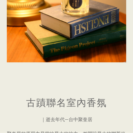
古蹟聯名室內香氛
｜逝去年代—台中聚奎居