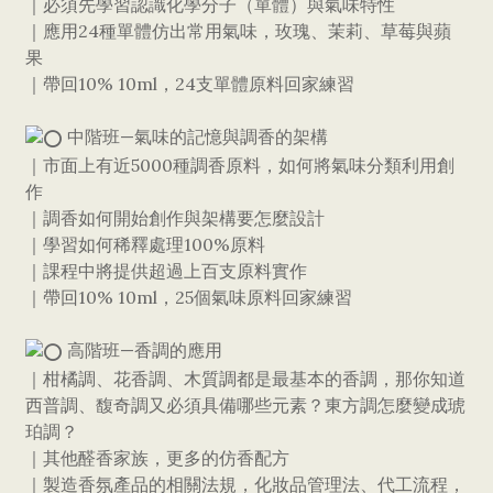
｜必須先學習認識化學分子（單體）與氣味特性
｜應用24種單體仿出常用氣味，玫瑰、茉莉、草莓與蘋
果
｜帶回10% 10ml，24支單體原料回家練習
中階班—氣味的記憶與調香的架構
｜市面上有近5000種調香原料，如何將氣味分類利用創
作
｜調香如何開始創作與架構要怎麼設計
｜學習如何稀釋處理100%原料
｜課程中將提供超過上百支原料實作
｜帶回10% 10ml，25個氣味原料回家練習
高階班—香調的應用
｜柑橘調、花香調、木質調都是最基本的香調，那你知道
西普調、馥奇調又必須具備哪些元素？東方調怎麼變成琥
珀調？
｜其他醛香家族，更多的仿香配方
｜製造香氛產品的相關法規，化妝品管理法、代工流程，