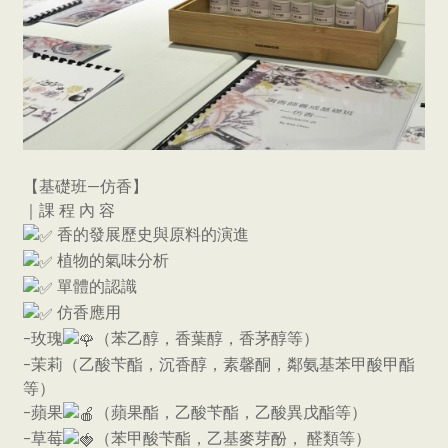
【基礎班—仿香】
｜課 程 內 容
香的發展歷史與原料的演進
植物的氣味分析
單體的認識
仿香應用
-玫瑰
（苯乙醇，香葉醇，香茅醇等）
-茉莉（乙酸苄酯，沉香醇，素馨酮，鄰氨基苯甲酸甲酯
等）
-蘋果
（蘋果酯，乙酸苄酯，乙酸異戊酯等）
-草莓
（苯甲酸苄酯，乙基麥芽酚， 醛類等）