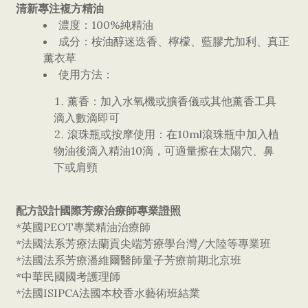
清新專注複方精油
濃度：
100%
純精油
成分：桉油醇迷迭香、檸檬、藍膠尤加利、真正
薰衣草
使用方法：
薰香：加入水氧機或擴香儀或其他薰香工具
滴入數滴即可
滾珠瓶或按摩使用：在
10ml
滾珠瓶中加入植
物油後滴入精油
10
滴，可適量擦在太陽穴、鼻
下或肩頸
配方設計國際芳療治療師專業證照
*
英國
PEOT
專業精油治療師
*
法國法系芳療法蘭貢尖端芳療學台灣
/
大陸等專業班
*
法國法系芳療潘維爾醫師量子芳療前期北京班
*
中華民國國考護理師
*
法國
ISIPCA
法國本校香水藝術班結業