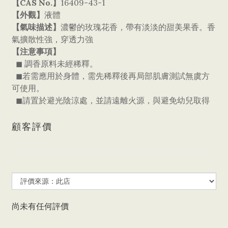
【CAS No.】
16409-43-1
【外觀】
液體
【氣味描述】
濃鬱的玫瑰花香，帶有淡淡的甜美果香。香
氣擴散性強，穿透力強
【注意事項】
◼ 調香原料未經稀釋。
◼若需應用於身體，需先稀釋後再局部肌膚測試無虞方
可使用。
◼請置於避光陰涼處，並請遠離火源，與避免幼兒取得
顧客評價
尚未有任何評價