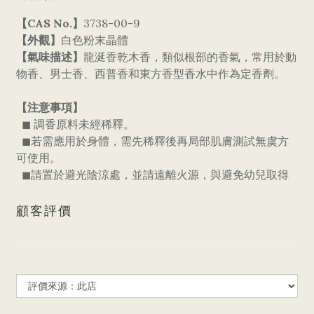
【CAS No.】
3738-00-9
【外觀】
白色粉末晶體
【氣味描述】
龍涎香乾木香，類似根部的香氣，常用於動
物香、男士香、西普香和東方香型香水中作為定香劑。
【注意事項】
◼ 調香原料未經稀釋。
◼若需應用於身體，需先稀釋後再局部肌膚測試無虞方
可使用。
◼請置於避光陰涼處，並請遠離火源，與避免幼兒取得
顧客評價