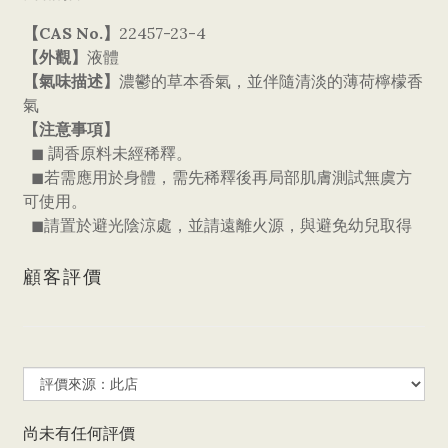
【CAS No.】
22457-23-4
【外觀】
液體
【氣味描述】
濃鬱的草本香氣，並伴隨清淡的薄荷檸檬香
氣
【注意事項】
◼ 調香原料未經稀釋。
◼若需應用於身體，需先稀釋後再局部肌膚測試無虞方
可使用。
◼請置於避光陰涼處，並請遠離火源，與避免幼兒取得
顧客評價
尚未有任何評價